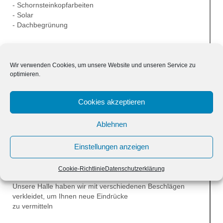
- Schornsteinkopfarbeiten
- Solar
- Dachbegrünung
Wir verwenden Cookies, um unsere Website und unseren Service zu
optimieren.
Mit uns setzen Sie:
auf jahrelange Erfahrung
Cookies akzeptieren
- bewährte Praxis
- Qualitätsarbeit durch überschaubare Betriebsgrösse
Ablehnen
- qualifizierte Mitarbeiter
Einstellungen anzeigen
Wir verfügen über zahlreiche Musterwände ,an denen
Sie sich orientieren können.
Cookie-Richtlinie
Datenschutzerklärung
Unsere Halle haben wir mit verschiedenen Beschlägen
verkleidet, um Ihnen neue Eindrücke
zu vermitteln