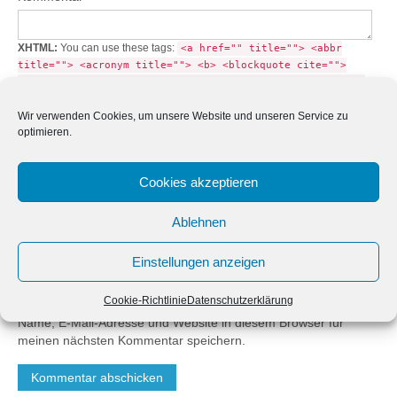
XHTML:
You can use these tags:
<a href="" title=""> <abbr
title=""> <acronym title=""> <b> <blockquote cite="">
<cite> <code> <del datetime=""> <em> <i> <q cite=""> <s>
<strike> <strong>
Wir verwenden Cookies, um unsere Website und unseren Service zu
Name
*
optimieren.
E-Mail-Adresse
*
Cookies akzeptieren
Ablehnen
Website
Einstellungen anzeigen
Cookie-Richtlinie
Datenschutzerklärung
Name, E-Mail-Adresse und Website in diesem Browser für
meinen nächsten Kommentar speichern.